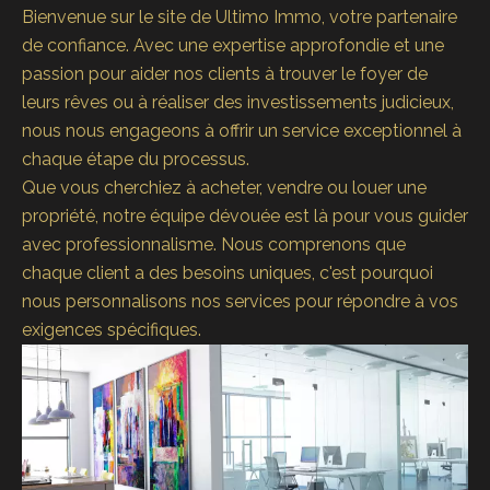
Bienvenue sur le site de Ultimo Immo, votre partenaire
de confiance. Avec une expertise approfondie et une
passion pour aider nos clients à trouver le foyer de
leurs rêves ou à réaliser des investissements judicieux,
nous nous engageons à offrir un service exceptionnel à
chaque étape du processus.
Que vous cherchiez à acheter, vendre ou louer une
propriété, notre équipe dévouée est là pour vous guider
avec professionnalisme. Nous comprenons que
chaque client a des besoins uniques, c'est pourquoi
nous personnalisons nos services pour répondre à vos
exigences spécifiques.