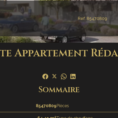
Réf. 85470809
te Appartement Réd
Sommaire
85470809
Pièces