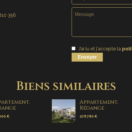
810 356
J’ai lu et j'accepte la
poli
Envoyer
Biens similaires
partement,
Appartement,
dange
Rédange
000 €
278 780 €