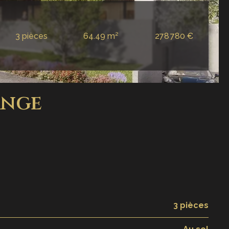
3 pièces
64.49 m²
278 780 €
ange
3 pièces