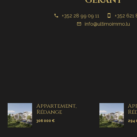
+352 28 99 09 11
+352 621 
info@ultimoimmo.lu
Appartement,
Ap
Rédange
Ré
306 000 €
294 