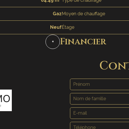
64.49 m²
Type de chauffage
Gaz
Moyen de chauffage
Neuf
Étage
Financier
+
Con