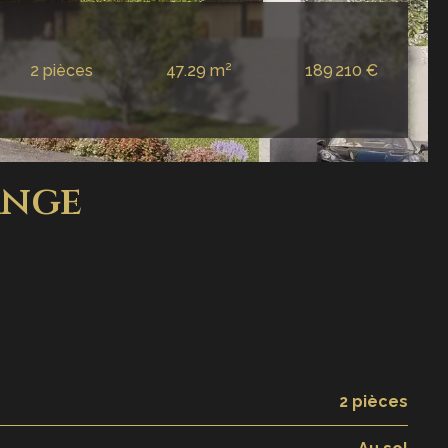
2 pièces
47.29 m²
189 210 €
ange
2 pièces