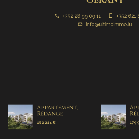
+352 28 99 09 11
+352 621 
info@ultimoimmo.lu
Appartement,
Ap
Rédange
Ré
182 214 €
179 