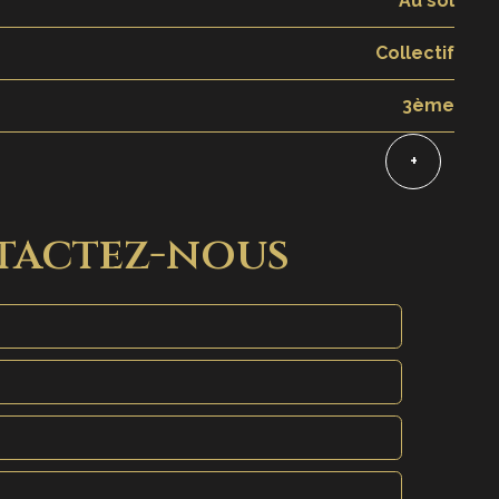
Au sol
Collectif
3ème
+
tactez-nous