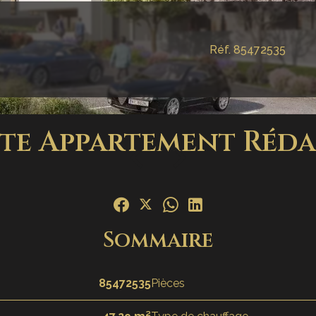
Réf. 85472535
te Appartement Réd
Sommaire
85472535
Pièces