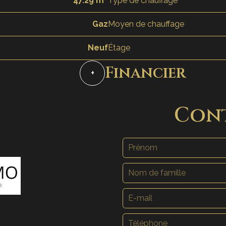
47.29 m²
Type de chauffage
Gaz
Moyen de chauffage
Neuf
Étage
Financier
+
Con