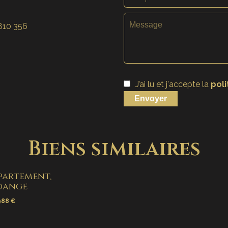
810 356
J’ai lu et j'accepte la
poli
Envoyer
Biens similaires
partement,
dange
988 €