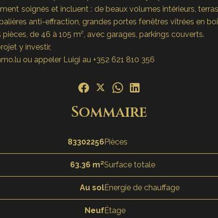
nt soignés et incluent : de beaux volumes intérieurs, terras
alières anti-effraction, grandes portes fenêtres vitrées en boi
pièces, de 46 à 105 m², avec garages, parkings couverts.
jet y investir,
mo.lu ou appeler Luigi au +352 621 810 356
Sommaire
83302256
Pièces
63.36 m²
Surface totale
Au sol
Énergie de chauffage
Neuf
Étage