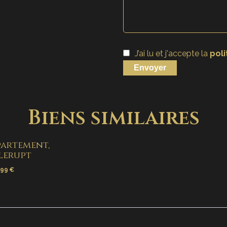
J’ai lu et j'accepte la
poli
Envoyer
Biens similaires
artement,
lerupt
999 €