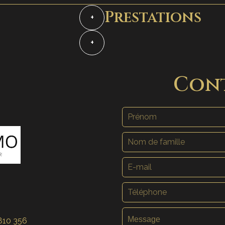
Prestations
+
+
Con
810 356