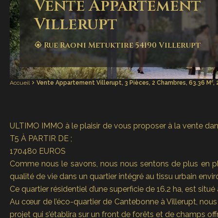
Vente Appartement
Villerupt
Rue Raoni Metuktire 54190 Villerupt
Accueil
Vente Appartement Villerupt, 3 Pièces, 2 Chambres, 63.36 M²,
ULTIMO IMMO à le plaisir de vous proposer à la ve
T5 À PARTIR DE ;
170480 EUROS
Comme nous le savons, nous nous sentons de plus en plu
qualité de vie dans un quartier intégré au tissu urbain enviro
Ce quartier résidentiel d’une superficie de 16.2 ha, est situ
Au cœur de l’éco-quartier de Cantebonne à Villerupt, n
projet qui s’établira sur un front de forêts et de champs of