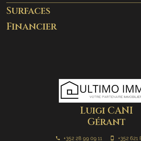
Surfaces
Financier
Luigi CANI
Gérant
+352 28 99 09 11
+352 621 