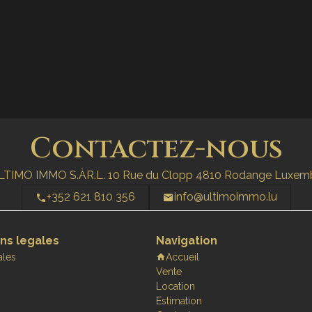
Contactez-nous
LTIMO IMMO S.ÀR.L.
10 Rue du Clopp
4810
Rodange Luxem
+352 621 810 356
info@ultimoimmo.lu
ns legales
Navigation
ales
Accueil
Vente
Location
Estimation