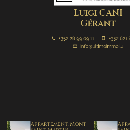
Luigi CANI
Gérant
+352 28 99 09 11
+352 621 
info@ultimoimmo.lu
Appartement, Mont-
App
Saint-Martin
Sai