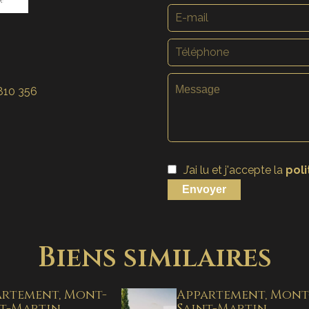
810 356
J’ai lu et j'accepte la
poli
Envoyer
Biens similaires
artement, Mont-
Appartement, Mont
nt-Martin
Saint-Martin