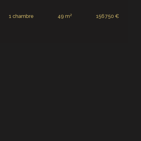
1 chambre
49 m²
156 750 €