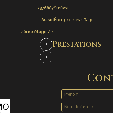
7376887
Surface
Au sol
Énergie de chauffage
2ème étage / 4
Prestations
+
+
Con